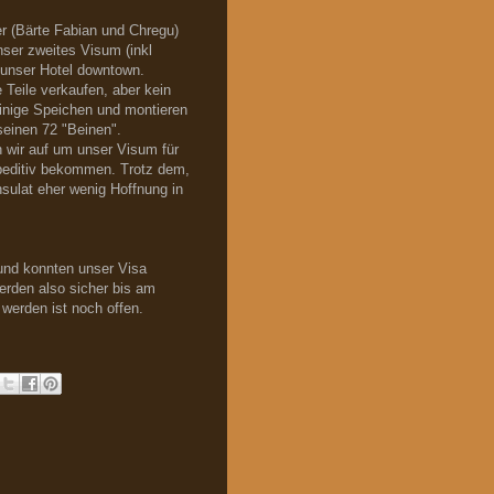
r (Bärte Fabian und Chregu)
ser zweites Visum (inkl
n unser Hotel downtown.
 Teile verkaufen, aber kein
einige Speichen und montieren
 seinen 72 "Beinen".
 wir auf um unser Visum für
speditiv bekommen. Trotz dem,
sulat eher wenig Hoffnung in
und konnten unser Visa
erden also sicher bis am
werden ist noch offen.