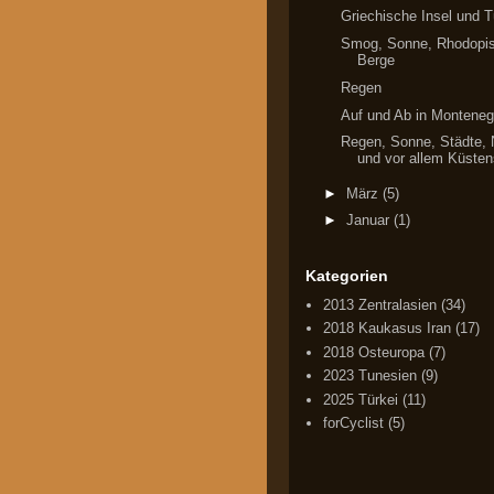
Griechische Insel und T
Smog, Sonne, Rhodopi
Berge
Regen
Auf und Ab in Monteneg
Regen, Sonne, Städte, 
und vor allem Küstens
►
März
(5)
►
Januar
(1)
Kategorien
2013 Zentralasien
(34)
2018 Kaukasus Iran
(17)
2018 Osteuropa
(7)
2023 Tunesien
(9)
2025 Türkei
(11)
forCyclist
(5)