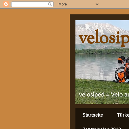
velosi
Startseite
Türke