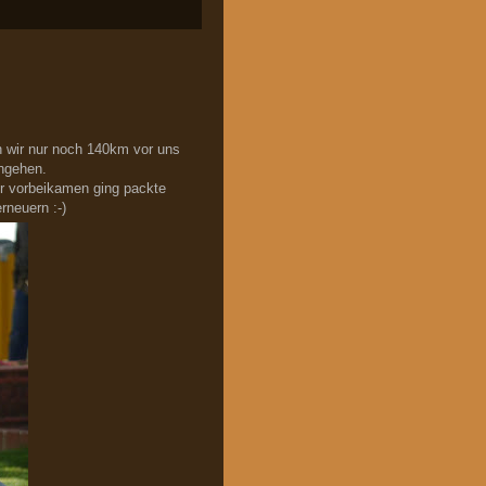
en wir nur noch 140km vor uns
angehen.
r vorbeikamen ging packte
neuern :-)