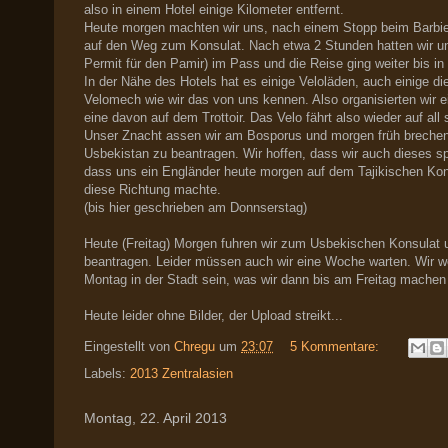
also in einem Hotel einige Kilometer entfernt.
Heute morgen machten wir uns, nach einem Stopp beim Barbie
auf den Weg zum Konsulat. Nach etwa 2 Stunden hatten wir un
Permit für den Pamir) im Pass und die Reise ging weiter bis i
In der Nähe des Hotels hat es einige Veloläden, auch einige die
Velomech wie wir das von uns kennen. Also organisierten wir 
eine davon auf dem Trottoir. Das Velo fährt also wieder auf all
Unser Znacht assen wir am Bosporus und morgen früh brechen
Usbekistan zu beantragen. Wir hoffen, dass wir auch dieses 
dass uns ein Engländer heute morgen auf dem Tajikischen Kon
diese Richtung machte.
(bis hier geschrieben am Donnserstag)
Heute (Freitag) Morgen fuhren wir zum Usbekischen Konsulat 
beantragen. Leider müssen auch wir eine Woche warten. Wir w
Montag in der Stadt sein, was wir dann bis am Freitag machen 
Heute leider ohne Bilder, der Upload streikt...
Eingestellt von
Chregu
um
23:07
5 Kommentare:
Labels:
2013 Zentralasien
Montag, 22. April 2013