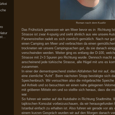
ürkei
sche
Roman nach dem Kuaför
ro
Das Frühstück genossen wir am Meer bevor es in Richtung Ist
Natur
Strasse ist zwar 4-spurig und sieht ähnlich aus wie unsere Au
t...
Pannenstreifen radelt es sich ziemlich gemütlich. Nach nur gut
einen Camping am Meer und verbrachten da einen gemütliche
trockneten wir unsere Campingsachen gut, da sie danach eini
verschwinden werden. Weiter ging es entlang der D-100, welche
Strasse mit 2+3 Spuren pro Richtung wurde. Dennoch macht a
anscheinend jede türkische Strasse, alle Hügel mit uns es k
zusammen.
In einer der dementsprechend steilen Abfahrten fiel mir auf, d
eine ziemliche "Acht". Beim nächsten Stopp bestätigte sich d
Speichenbruch. Wir versuchten also die mitgebrachte Speiche 
auf Anhieb und so besuchten wir einen nahe gelegenen Velomec
mit gröberen Mitteln ein und so stellte sich heraus, dass die 
war.
So fuhren wir weiter auf der Autobahn in Richtung Stadtmitte. 
tajikischen Konsulat vorbeizuschauen, da wir herausgefunden 
Istanbul einfach zu erhalten ist. Also fuhren wir gerade vor al
einem kurzen Gespräch wurden wir auf den Morgen danach ver