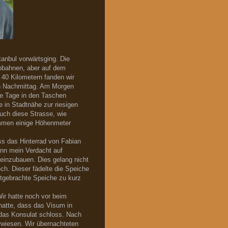
anbul vorwärtsging. Die
tobahnen, aber auf dem
 40 Kilometern fanden wir
n Nachmittag. Am Morgen
ge Tage in den Taschen
 in Stadtnähe zur riesigen
uch diese Strasse, wie
ommen einige Höhenmeter
ass das Hinterrad von Fabian
ann mein Verdacht auf
einzubauen. Dies gelang nicht
h. Dieser fädelte die Speiche
mitgebrachte Speiche zu kurz
Wir hatte noch vor beim
hatte, dass das Visum in
s das Konsulat schloss. Nach
wiesen. Wir übernachteten