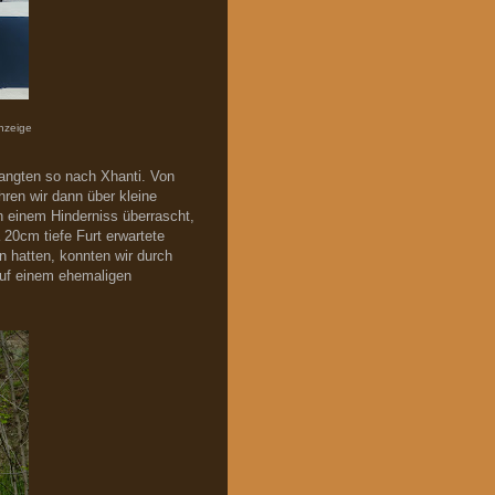
anzeige
angten so nach Xhanti. Von
ren wir dann über kleine
 einem Hinderniss überrascht,
 20cm tiefe Furt erwartete
 hatten, konnten wir durch
uf einem ehemaligen