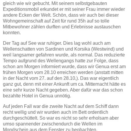
gleich wie wir gebucht. Mit seinem selbstgebauten
Expeditionsmobil erkundet er mit seiner Frau immer wieder
andere Ecken der Welt. Schön, dass wir auch bei dieser
Wohngemeinschaft auf Zeit für rund 35h auf so tolle
Mitbewohner zählen durften und Erlebnisse austauschen
konnten.
Der Tag auf See war ruhiger. Dies lag wohl auch am
Wellenschatten von Sardinen und Korsika (Westwind) und
weil langsamer gefahren wurde, als normal. Das reduzierte
Tempo aufgrund des Wellengangs hatte zur Folge, dass
schon am Morgen informiert wurde, dass wir Genua erst am
frühen Morgen vom 28.10 erreichen werden (anstatt mitten
in der Nacht vom 27. auf den 28.10,). Das war eigentlich
ganz gut, denn mit einer Ankunft um ca. Mitternacht hätte es
eine sehr kurze Nacht gegeben. Aber dafür war das schon
bezahlte Hotel in Genua unnötig.
Auf jeden Fall war die zweite Nacht auf dem Schiff dann
recht wellig und wir wurden auch im Bett ordentlich
durchgeschüttelt. So war es nicht so sehr erholsam aber
umso spannender zwischendurch die Wellen im
Mondschein aus dem Fenster zu beobachten.