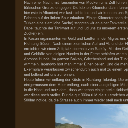
Nach einer Nacht mit Tausenden von Mücken ums Zelt fuhren w
türkischen Grenze entgegen. Die letzten Kilometer dahin fuhre
hier (wie in Albanien) war fast nichts los und wir konnten uns 
Fahrten auf der linken Spur erlauben. Einige Kilometer nach de
Türken eine ziemliche Sache) stoppten wir an einer Tankstelle
Dabei tauchte der Tankwart auf und lud uns zu unserem ersten
Zucker) ein.
In Kesan organisierten wir Geld und kauften in der Migros ein. 
Richtung Süden. Nach einem ziemlichen Auf und Ab und der Fl
erreichten wir einen Zeltplatz oberhalb von Sarköy. Mit den G
und Gekläffe von einigen Hunden in der Ferne schlafen wir ein.
Apropos Hunde: Im ganzen Balkan, Griechenland und der Türk
wimmeln. Irgendwo hört man immer Einen bellen. Und die mehr
Exermplare veranlassen zwischendurch auch mal zu einem Sprin
und bellend auf uns zu rennen.
Heute fuhren wir entlang der Küste in Richtung Tekirdag. Die e
einigermassen dem Meer entlang, nach einer ausgiebigen Mitt
in die Höhe und trotz dem, dass wir schon einige steile türki
war diese noch steiler. Für die gut 300m.ü.M die zu erreichen
500hm nötige, da die Strasse auch immer wieder steil nach unt