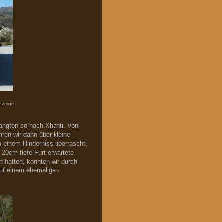
anzeige
angten so nach Xhanti. Von
ren wir dann über kleine
 einem Hinderniss überrascht,
 20cm tiefe Furt erwartete
 hatten, konnten wir durch
uf einem ehemaligen