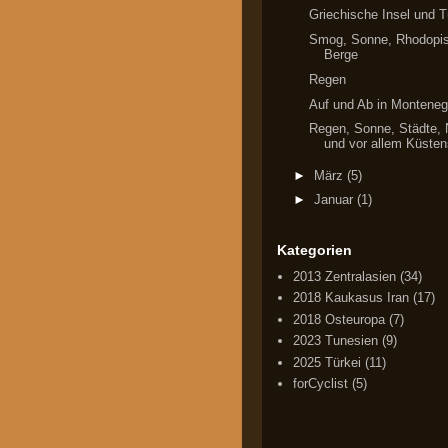
Griechische Insel und T
Smog, Sonne, Rhodopi
Berge
Regen
Auf und Ab in Monteneg
Regen, Sonne, Städte, 
und vor allem Küstens
►
März
(5)
►
Januar
(1)
Kategorien
2013 Zentralasien
(34)
2018 Kaukasus Iran
(17)
2018 Osteuropa
(7)
2023 Tunesien
(9)
2025 Türkei
(11)
forCyclist
(5)