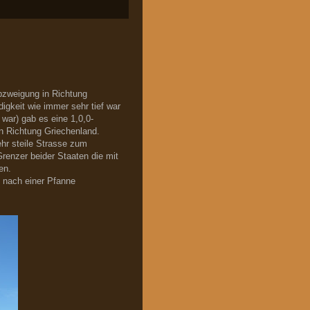
bzweigung in Richtung
igkeit wie immer sehr tief war
war) gab es eine 1,0,0-
in Richtung Griechenland.
hr steile Strasse zum
renzer beider Staaten die mit
en.
n nach einer Pfanne